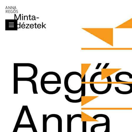
ANNA
www.regos.co.hu
REGŐS ISTVÁN /HU
/EN
REGŐS ANNA /HU
REGŐS