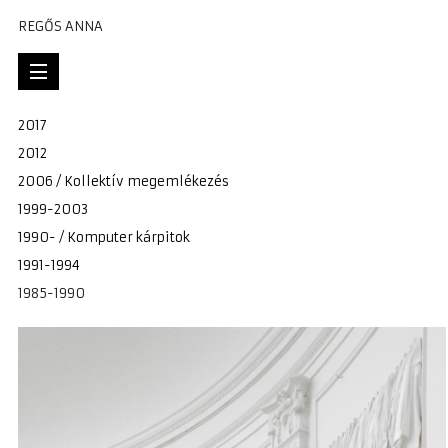
REGŐS ANNA
www.regos.co.hu
REGŐS ISTVÁN /HU
/EN
/EN
2017
2012
2006 / Kollektív megemlékezés
1999-2003
1990- / Komputer kárpitok
1991-1994
1985-1990