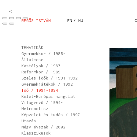
<
REGŐS ISTVÁN
EN
/ HU
C
TEMATIKÁK
Gyermekkor / 1985-
Állatmese
Kastélyok / 1987-
Reformkor / 1989-
Szeles idők / 1991-1992
Gyermekjátékok / 1992
Idő / 1991-1994
Kelet-Európai hangulat
Világvevő / 1994-
Metropolisz
Képzelet és tudás / 1997-
Utazás
Négy évszak / 2002
Klasszikusok